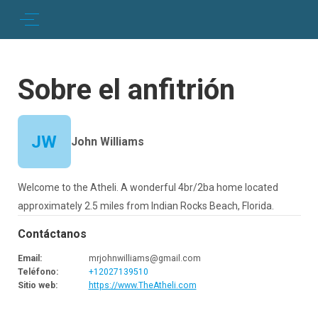
Sobre el anfitrión
JW
John Williams
Welcome to the Atheli. A wonderful 4br/2ba home located
approximately 2.5 miles from Indian Rocks Beach, Florida.
Contáctanos
Email
:
mrjohnwilliams@gmail.com
Teléfono
:
+12027139510
Sitio web
:
https://www.TheAtheli.com