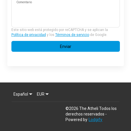
Comentario
Este sitio web está protegido por reCAPTCHA y se aplican la
Política de privacidad
y los
Términos de servicio
de Google.
Enviar
Español
EUR
©
2026
The Atheli
Todos los
derechos reservados
-
Powered by
Lodgify